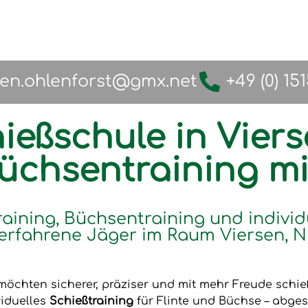
fen.ohlenforst@gmx.net
+49 (0) 15
ießschule in Viers
Büchsentraining m
raining, Büchsentraining und individ
erfahrene Jäger im Raum Viersen, N
möchten sicherer, präziser und mit mehr Freude schi
viduelles
Schießtraining
für Flinte und Büchse – abges