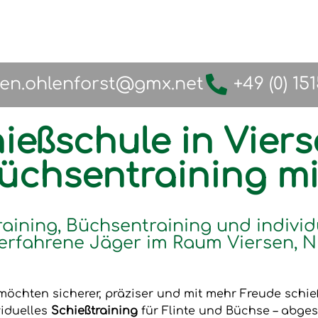
fen.ohlenforst@gmx.net
+49 (0) 15
ießschule in Viers
Büchsentraining m
raining, Büchsentraining und individ
erfahrene Jäger im Raum Viersen, N
möchten sicherer, präziser und mit mehr Freude schi
viduelles
Schießtraining
für Flinte und Büchse – abges