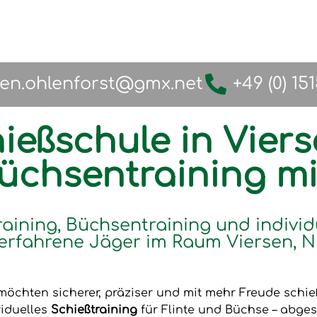
fen.ohlenforst@gmx.net
+49 (0) 15
ießschule in Viers
Büchsentraining m
raining, Büchsentraining und individ
erfahrene Jäger im Raum Viersen, N
möchten sicherer, präziser und mit mehr Freude schi
viduelles
Schießtraining
für Flinte und Büchse – abges