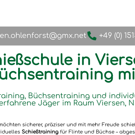
fen.ohlenforst@gmx.net
+49 (0) 15
ießschule in Viers
Büchsentraining m
raining, Büchsentraining und individ
erfahrene Jäger im Raum Viersen, N
möchten sicherer, präziser und mit mehr Freude schi
viduelles
Schießtraining
für Flinte und Büchse – abges