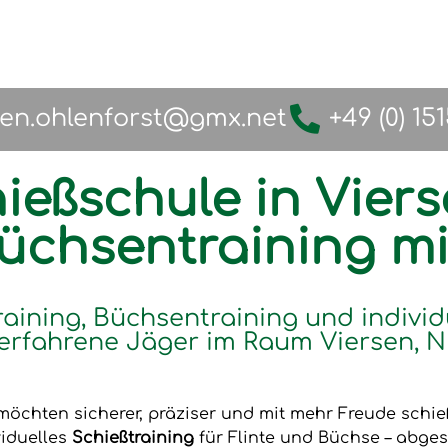
fen.ohlenforst@gmx.net
+49 (0) 15
ießschule in Viers
Büchsentraining m
raining, Büchsentraining und individ
erfahrene Jäger im Raum Viersen, N
möchten sicherer, präziser und mit mehr Freude schi
viduelles
Schießtraining
für Flinte und Büchse – abges