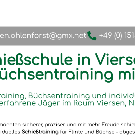
fen.ohlenforst@gmx.net
+49 (0) 15
ießschule in Viers
Büchsentraining m
raining, Büchsentraining und individ
erfahrene Jäger im Raum Viersen, N
möchten sicherer, präziser und mit mehr Freude schi
viduelles
Schießtraining
für Flinte und Büchse – abges