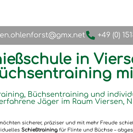
fen.ohlenforst@gmx.net
+49 (0) 15
ießschule in Viers
Büchsentraining m
raining, Büchsentraining und individ
erfahrene Jäger im Raum Viersen, N
möchten sicherer, präziser und mit mehr Freude schi
viduelles
Schießtraining
für Flinte und Büchse – abges